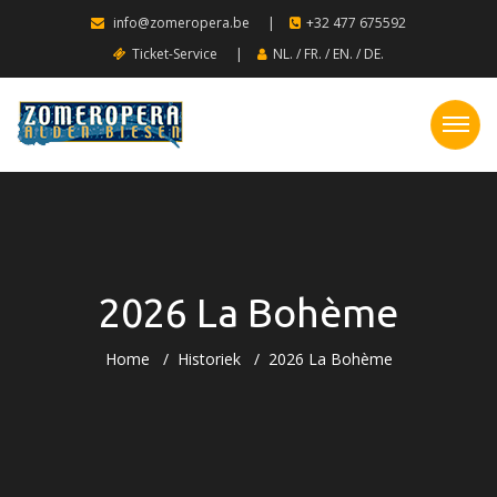
info@zomeropera.be
|
+32 477 675592
Ticket-Service
|
NL.
/
FR.
/
EN.
/
DE.
2026 La Bohème
Home
Historiek
2026 La Bohème