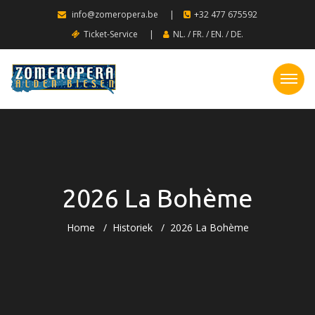
info@zomeropera.be
|
+32 477 675592
Ticket-Service
|
NL.
/
FR.
/
EN.
/
DE.
2026 La Bohème
Home
Historiek
2026 La Bohème