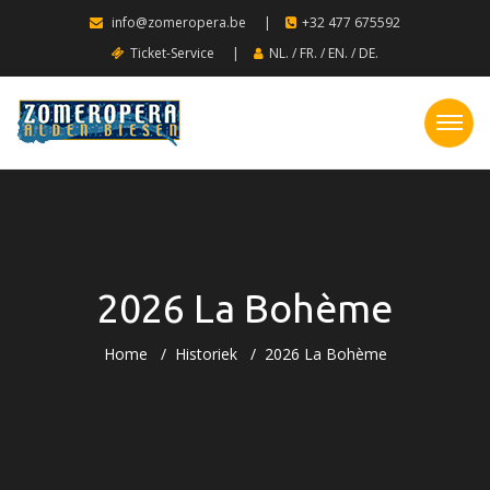
info@zomeropera.be
|
+32 477 675592
Ticket-Service
|
NL.
/
FR.
/
EN.
/
DE.
2026 La Bohème
Home
Historiek
2026 La Bohème