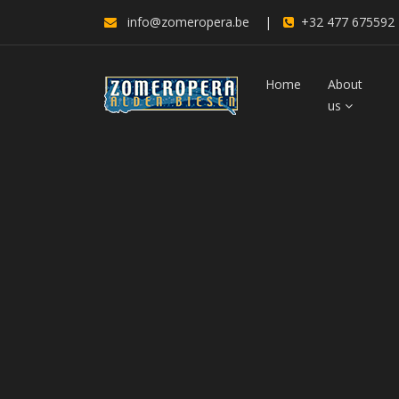
info@zomeropera.be
|
+32 477 675592
Home
About
us