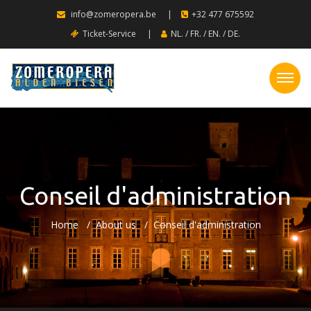
info@zomeropera.be
|
+32 477 675592
Ticket-Service
|
NL.
/
FR.
/
EN.
/
DE.
Conseil d'administration
Home
About us
Conseil d'administration