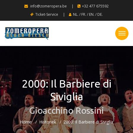
info@zomeropera.be
|
+32 477 675592
Ticket-Service
|
NL.
/
FR.
/
EN.
/
DE.
2000: Il Barbiere di
Siviglia
Gioacchino Rossini
Home
Historiek
2000: Il Barbiere di Siviglia