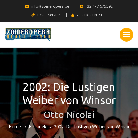
info@zomeropera.be
|
+32 477 675592
Ticket-Service
|
NL.
/
FR.
/
EN.
/
DE.
2002: Die Lustigen
Weiber von Winsor
Otto Nicolai
Home
Historiek
2002: Die Lustigen Weiber von Winsor