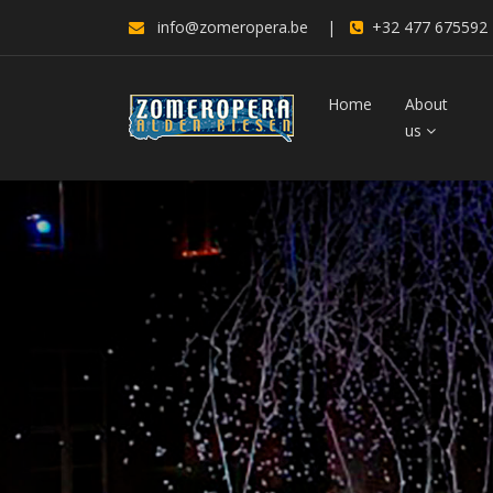
info@zomeropera.be
|
+32 477 675592
Home
About
us