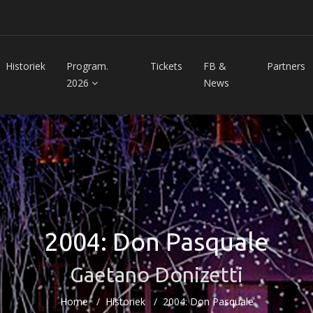
Historiek
Program.
Tickets
FB &
Partners
2026
News
2004: Don Pasquale
Gaetano Donizetti
Home
Historiek
2004: Don Pasquale