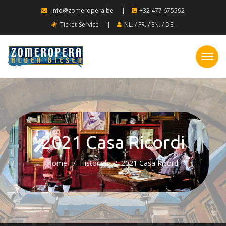
info@zomeropera.be
|
+32 477 675592
Ticket-Service
|
NL.
/
FR.
/
EN.
/
DE.
2021 Casa Ricordi
Home
Historiek
2021 Casa Ricordi