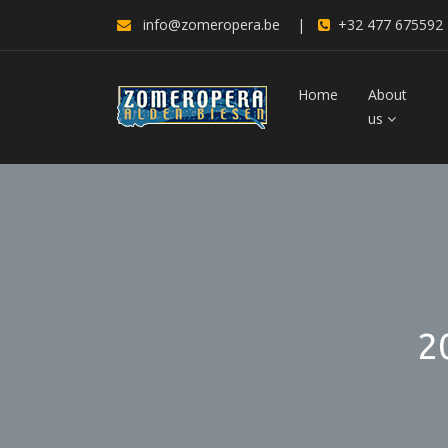
info@zomeropera.be
|
+32 477 675592
Home
About
us
2