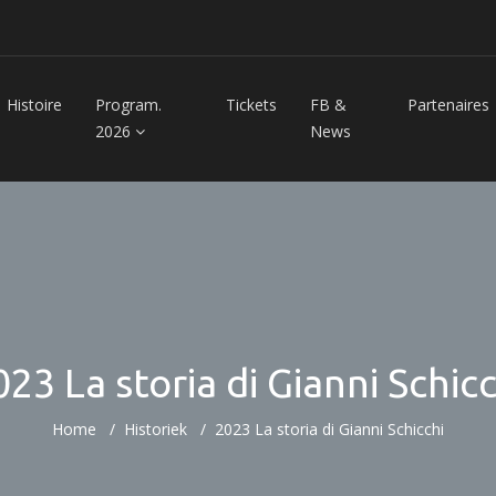
Histoire
Program.
Tickets
FB &
Partenaires
2026
News
023 La storia di Gianni Schicc
Home
Historiek
2023 La storia di Gianni Schicchi