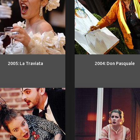
2005: La Traviata
2004: Don Pasquale