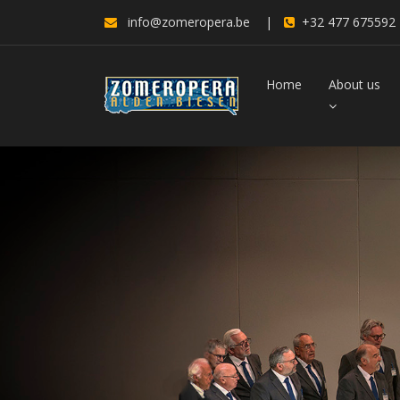
info@zomeropera.be
|
+32 477 675592
Home
About us