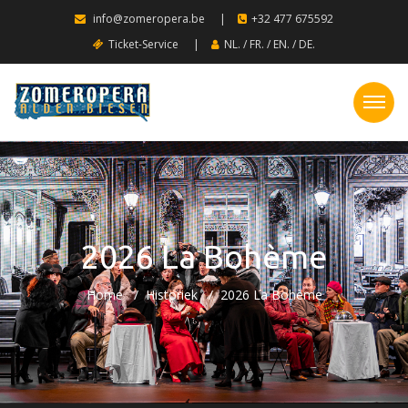
info@zomeropera.be
|
+32 477 675592
Ticket-Service
|
NL.
/
FR.
/
EN.
/
DE.
2026 La Bohème
Home
Historiek
2026 La Bohème