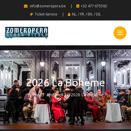
info@zomeropera.be
|
+32 477 675592
Ticket-Service
|
NL.
/
FR.
/
EN.
/
DE.
2026 La Bohème
Home
Historiek
2026 La Bohème