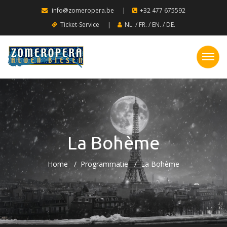
info@zomeropera.be
|
+32 477 675592
Ticket-Service
|
NL.
/
FR.
/
EN.
/
DE.
La Bohème
Home
Programmatie
La Bohème